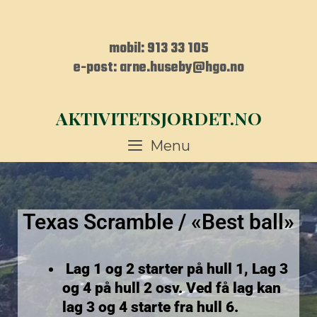
mobil: 913 33 105
e-post:
arne.huseby@hgo.no
AKTIVITETSJORDET.NO
Menu
Texas Scramble /
«Best ball»
Lag 1 og 2 starter på hull 1, Lag 3
og 4 på hull 2 osv. Ved få lag kan
lag 3 og 4 starte fra hull 6.