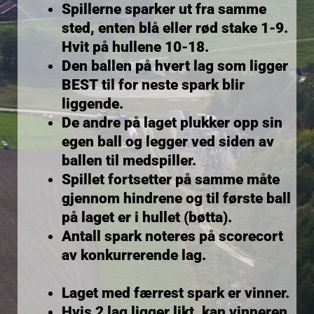
Spillerne sparker ut fra samme
sted, enten blå eller rød stake 1-9.
Hvit på hullene 10-18.
Den ballen på hvert lag som ligger
BEST til for neste spark blir
liggende.
De andre på laget plukker opp sin
egen ball og legger ved siden av
ballen til medspiller.
Spillet fortsetter på samme måte
gjennom hindrene og til første ball
på laget er i hullet (bøtta).
Antall spark noteres på scorecort
av konkurrerende lag.
Laget med færrest spark er vinner.
Hvis 2 lag ligger likt, kan vinneren